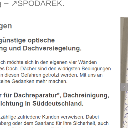
g – ↗️SPODAREK.