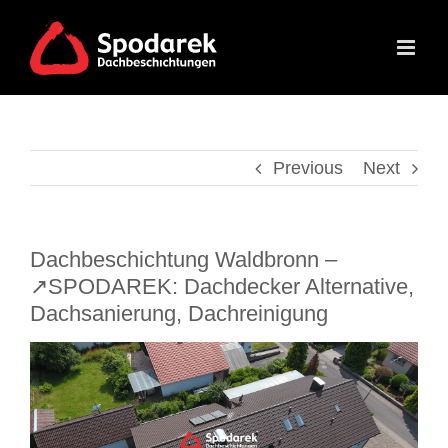
Skip
to
content
Previous
Next
Dachbeschichtung Waldbronn –
↗️SPODAREK: Dachdecker Alternative,
Dachsanierung, Dachreinigung