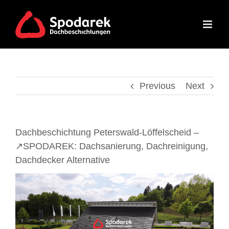
Skip
to
content
Previous
Next
Dachbeschichtung Peterswald-Löffelscheid –
↗️SPODAREK: Dachsanierung, Dachreinigung,
Dachdecker Alternative