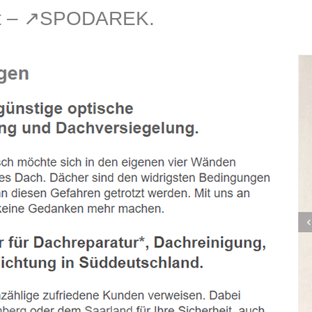
dt – ↗️SPODAREK.