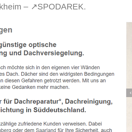
rkheim – ↗️SPODAREK.