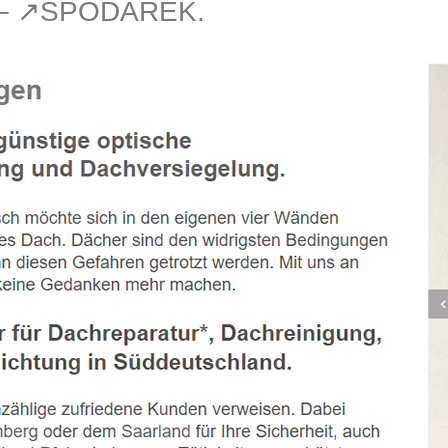
 – ↗️SPODAREK.