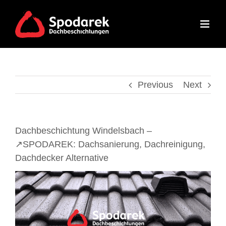
Skip
to
content
Previous
Next
Dachbeschichtung Windelsbach –
↗️SPODAREK: Dachsanierung, Dachreinigung,
Dachdecker Alternative