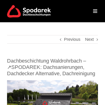
Skip
to
content
Previous
Next
Dachbeschichtung Waldrohrbach –
↗️SPODAREK: Dachsanierungen,
Dachdecker Alternative, Dachreinigung