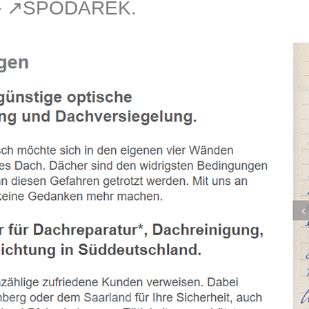
 – ↗️SPODAREK.