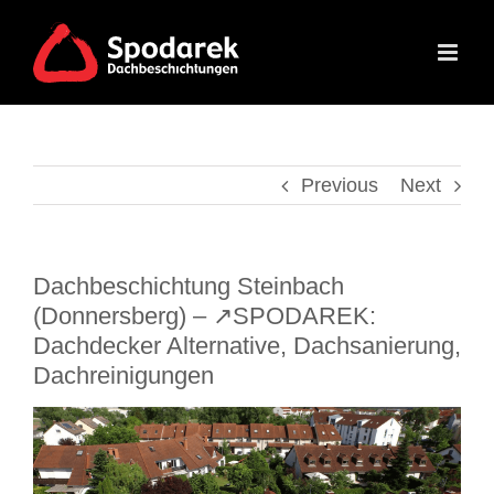
Skip
to
content
Previous
Next
Dachbeschichtung Steinbach
(Donnersberg) – ↗️SPODAREK:
Dachdecker Alternative, Dachsanierung,
Dachreinigungen