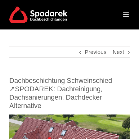
Skip
to
content
Previous
Next
Dachbeschichtung Schweinschied –
↗️SPODAREK: Dachreinigung,
Dachsanierungen, Dachdecker
Alternative