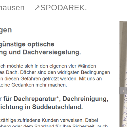
shausen – ↗️SPODAREK.