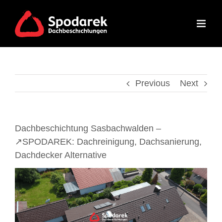
Skip
to
content
Previous
Next
Dachbeschichtung Sasbachwalden –
↗️SPODAREK: Dachreinigung, Dachsanierung,
Dachdecker Alternative