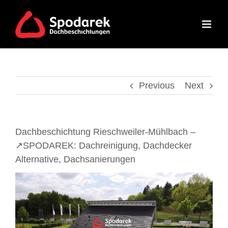
Skip
to
content
Previous
Next
Dachbeschichtung Rieschweiler-Mühlbach –
↗️SPODAREK: Dachreinigung, Dachdecker
Alternative, Dachsanierungen