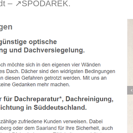
adt – ↗️SPODAREK.