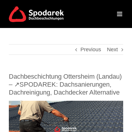
Skip
to
content
Previous
Next
Dachbeschichtung Ottersheim (Landau)
– ↗️SPODAREK: Dachsanierungen,
Dachreinigung, Dachdecker Alternative