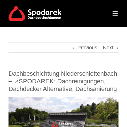
Skip
to
content
Previous
Next
Dachbeschichtung Niederschlettenbach
– ↗️SPODAREK: Dachreinigungen,
Dachdecker Alternative, Dachsanierung