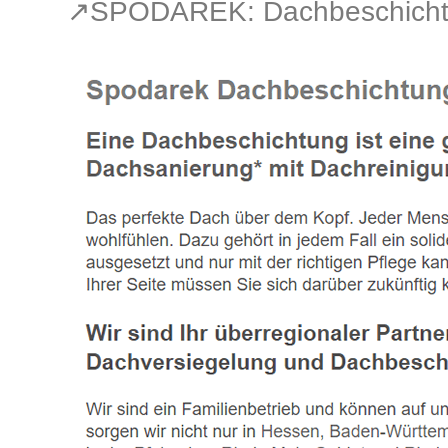
↗️SPODAREK: Dachbeschich