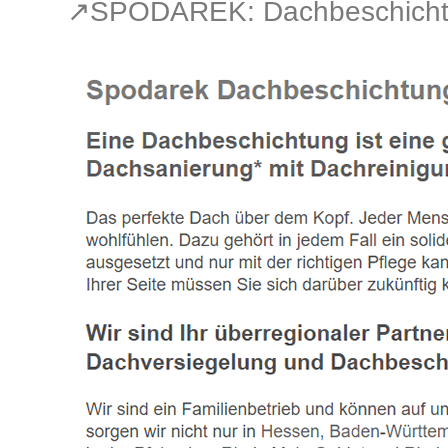
↗️SPODAREK: Dachbeschich