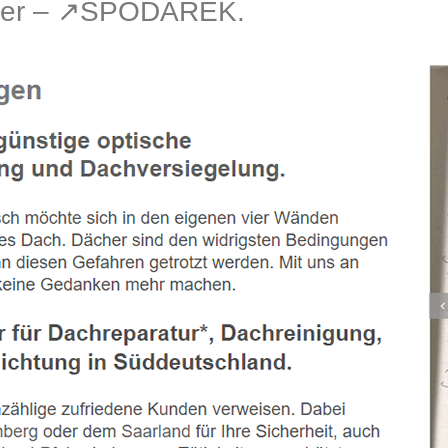
ler – ↗️SPODAREK.