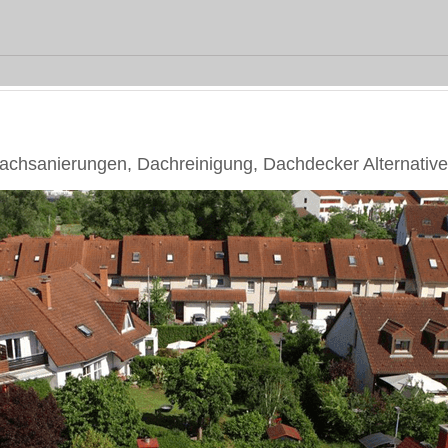
hsanierungen, Dachreinigung, Dachdecker Alternative