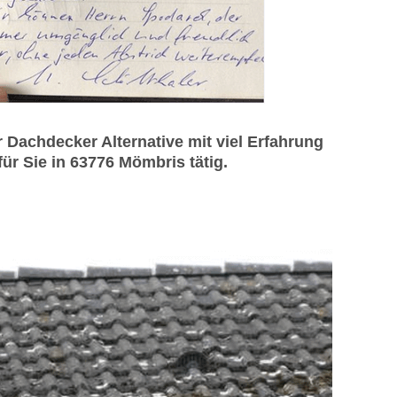
achdecker Alternative mit viel Erfahrung
ür Sie in 63776 Mömbris tätig.