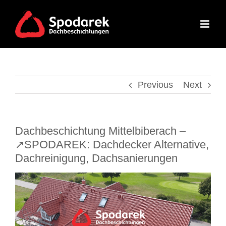
Skip
to
content
Previous
Next
Dachbeschichtung Mittelbiberach –
↗️SPODAREK: Dachdecker Alternative,
Dachreinigung, Dachsanierungen