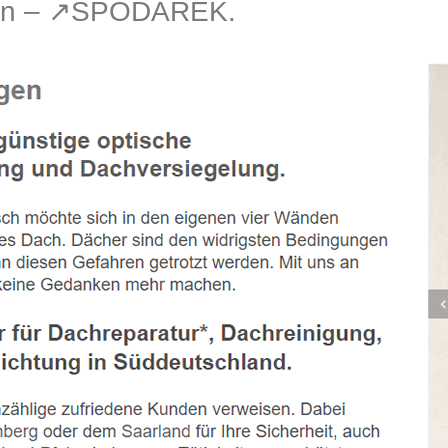
gen – ↗️SPODAREK.