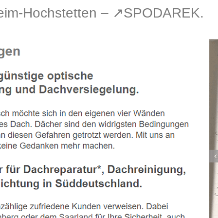
eim-Hochstetten – ↗️SPODAREK.