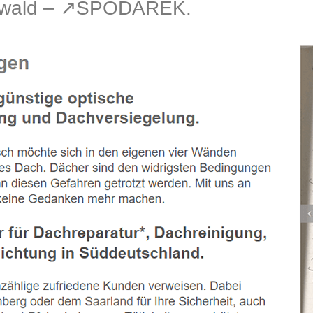
gwald – ↗️SPODAREK.