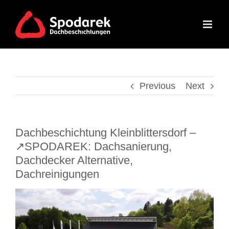
Skip
to
content
Previous
Next
Dachbeschichtung Kleinblittersdorf –
↗️SPODAREK: Dachsanierung,
Dachdecker Alternative,
Dachreinigungen