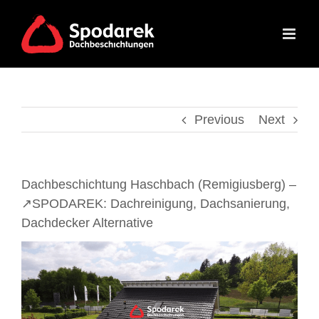
Skip
to
content
Previous
Next
Dachbeschichtung Haschbach (Remigiusberg) –
↗️SPODAREK: Dachreinigung, Dachsanierung,
Dachdecker Alternative