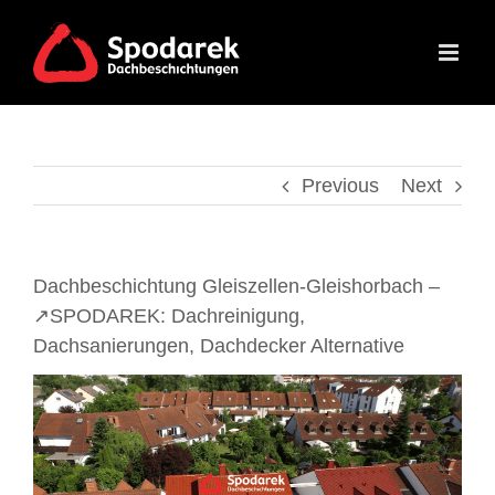
Skip
to
content
Previous
Next
Dachbeschichtung Gleiszellen-Gleishorbach –
↗️SPODAREK: Dachreinigung,
Dachsanierungen, Dachdecker Alternative