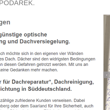
️SPODAREK.