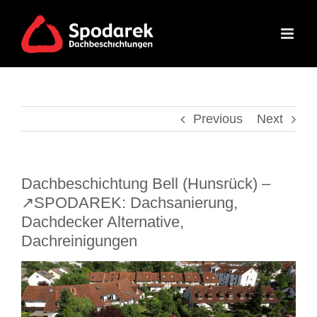
Skip
to
content
Previous
Next
Dachbeschichtung Bell (Hunsrück) –
↗️SPODAREK: Dachsanierung,
Dachdecker Alternative,
Dachreinigungen